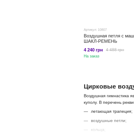
Артикул: 10807
Воздушная петля с маш
ШАКЛ-РЕМЕНЬ
4 240 грн
4 488 грн
На заказ
Цирковые возд
Воздушная гимнастика я
куполу. В перечень рекв
летающая трапеция;
воздушные петли;
кольца;