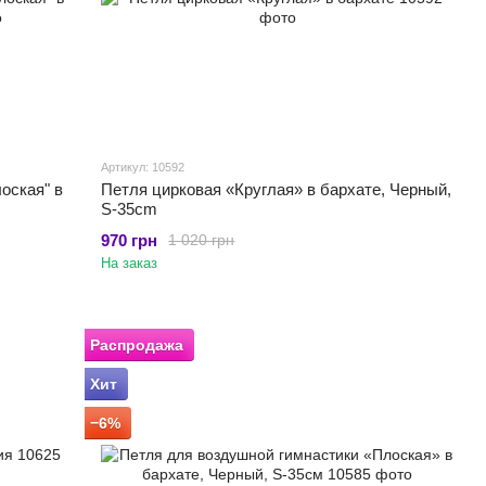
Артикул: 10592
оская" в
Петля цирковая «Круглая» в бархате, Черный,
S-35cm
970 грн
1 020 грн
На заказ
Распродажа
Хит
−6%