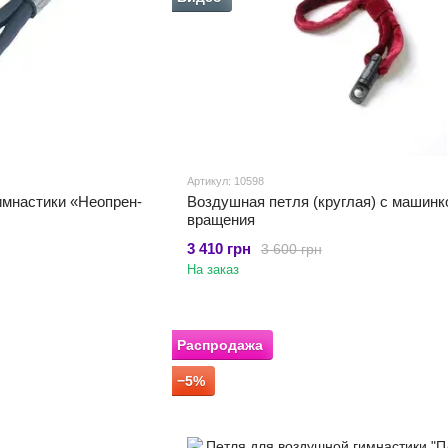
Артикул: 10598
имнастики «Неопрен-
Воздушная петля (круглая) с машинк
вращения
3 410 грн
3 600 грн
На заказ
Распродажа
−5%