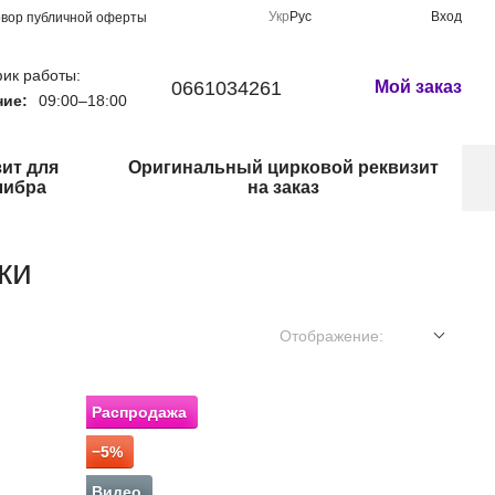
Укр
Рус
Вход
овор публичной оферты
ик работы:
0661034261
Мой заказ
ние:
09:00–18:00
ит для
Оригинальный цирковой реквизит
либра
на заказ
ки
Отображение:
Распродажа
−5%
Видео