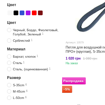
Цвет
Цвет
Черный, Бордо, Фиолетовый,
1
Голубой, Зеленый
1
Сріблястий
Артикул: 10579
Петля для воздушной г
Материал
ПРО» (круглая), S-35cm
1
Бархат, хлопок
1 020 грн
1 080 грн
1
Сталь
На заказ
1
Сталь, (оцинкованная)
Размер
Распродажа
6
S-35cm
−5%
6
M-45cm
6
L-50cm