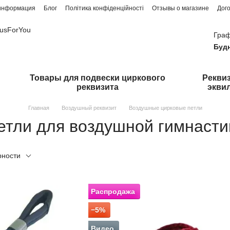
 информация
Блог
Політика конфіденційності
Отзывы о магазине
Дог
cusForYou
Граф
Буд
Товары для подвески циркового
Реквиз
реквизита
экви
Главная
Воздушный реквизит
Воздушные цирковые петли
етли для воздушной гимнасти
рности
Распродажа
−5%
Видео