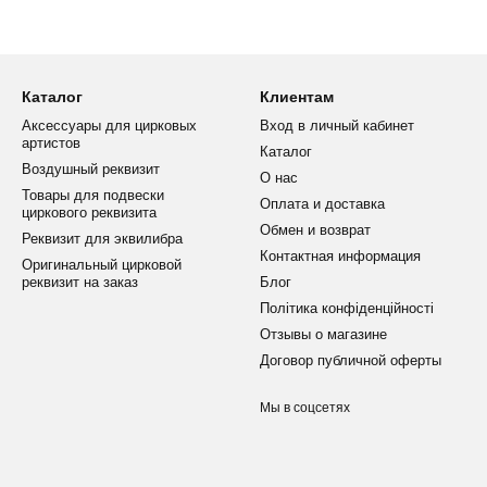
Каталог
Клиентам
Аксессуары для цирковых
Вход в личный кабинет
артистов
душной гимнастики – это специальные снаряды, с помощью которы
Каталог
Воздушный реквизит
оддержку и стабильность, что критически важно для сложных трю
О нас
Товары для подвески
особны выдерживать значительные нагрузки и длительное использ
Оплата и доставка
циркового реквизита
в студиях.
Обмен и возврат
Реквизит для эквилибра
асные атрибуты для цирковых артистов можно в нашем интернет-ма
Контактная информация
Оригинальный цирковой
следующие особенности:
реквизит на заказ
Блог
Політика конфіденційності
 ощупь поверхность;
Отзывы о магазине
овая обшивка;
Договор публичной оферты
3000 кгс.
Мы в соцсетях
рогое тестирование на разрыв в институте прочности. Покупателям
указывается нагрузка.
на воздушных петлях: ключевые элемент