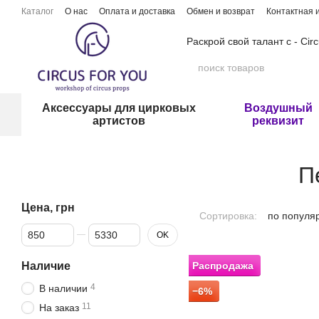
Перейти к основному контенту
Каталог
О нас
Оплата и доставка
Обмен и возврат
Контактная
Раскрой свой талант с - Cir
Аксессуары для цирковых
Воздушный
артистов
реквизит
П
Цена, грн
Сортировка:
по популя
От Цена, грн
До Цена, грн
OK
Наличие
Распродажа
4
В наличии
−6%
11
На заказ