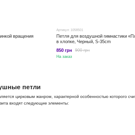
Артикул: 1058501
инкой вращения
Петля для воздушной гимнастики «П
в хлопке, Черный, S-35cm
850 грн
900 грн
На заказ
ушные петли
вляется цирковым жанром, характерной особенностью которого счи
изита входят следующие элементы: