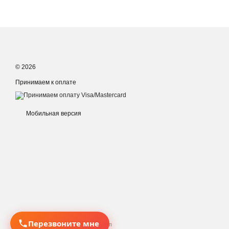
© 2026
Принимаем к оплате
Мобильная версия
Перезвоните мне
Интернет-магазин создан с Хорошоп