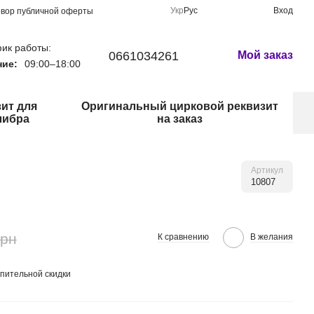
Укр
Рус
Вход
овор публичной оферты
ик работы:
0661034261
Мой заказ
ние:
09:00–18:00
ит для
Оригинальный цирковой реквизит
либра
на заказ
Артикул
10807
грн
К сравнению
В желания
пительной скидки