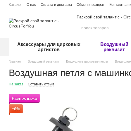
Перейти к основному контенту
Каталог
О нас
Оплата и доставка
Обмен и возврат
Контактная
Раскрой свой талант с - Cir
Аксессуары для цирковых
Воздушный
артистов
реквизит
Главная
Воздушный реквизит
Воздушные цирковые петли
Воздушна
Воздушная петля с машин
На заказ
Оставить отзыв
Распродажа
−6%