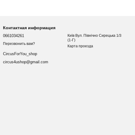
Контактная информация
0661034261
Київ Вул. Північно Сирецька 1/3
(1-Г)
Перезвонить вам?
Карта проезда
CircusForYou_shop
circus4ushop@gmail.com