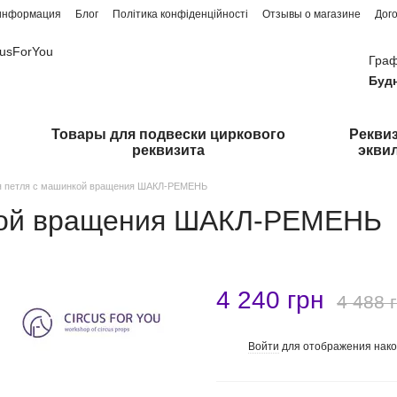
 информация
Блог
Політика конфіденційності
Отзывы о магазине
Дог
cusForYou
Граф
Буд
Товары для подвески циркового
Реквиз
реквизита
экви
я петля с машинкой вращения ШАКЛ-РЕМЕНЬ
кой вращения ШАКЛ-РЕМЕНЬ
4 240 грн
4 488 
Войти
для отображения нако
%