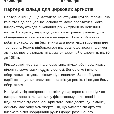
47 250 грн
57 750 грн
Партерні кільця для циркових артистів
Партерне кільце – це металева конструкція круглої форми, яка
кріпиться до спеціальної основи та може обертатися. Його
використовують для виконання різних трюків на невеликій
висоті. На відміну від традиційного повітряного реквізиту, це
обладнання встановлюється на підлозі. Така особливість
робить снаряд більш безпечним для початківців і зручним для
тренувань. Розмір підбирається відповідно до зросту та вимог
артиста, проте стандартні діаметри зазвичай становлять від 90
до 180 см.
Кільце закріплюється на спеціальних ніжках або невеликому
пілоні та може мати подіум у основі. Воно легко і вільно
обертається завдяки якісним підшипникам. За необхідності
виріб оснащується засувкою, яка фіксує реквізит і не дає йому
обертатися.
На відміну від повітряного реквізиту, партерне кільце під час
використання залишається у фіксованому положенні і не
відхиляється від своєї осі. Крім того, воно досить динамічне,
оскільки має одну вісь обертання, що вимагає від артиста
високого рівня координації рухів і добре розвиненого