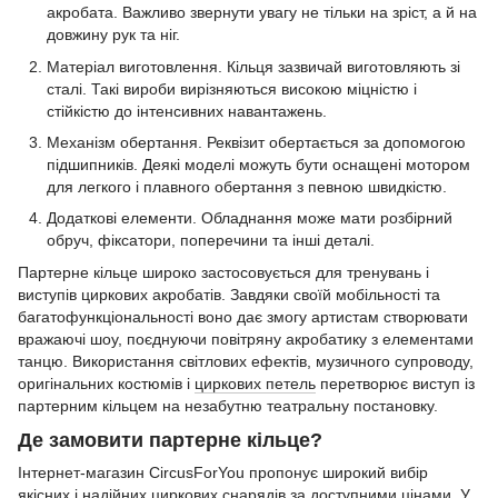
акробата. Важливо звернути увагу не тільки на зріст, а й на
довжину рук та ніг.
Матеріал виготовлення. Кільця зазвичай виготовляють зі
сталі. Такі вироби вирізняються високою міцністю і
стійкістю до інтенсивних навантажень.
Механізм обертання. Реквізит обертається за допомогою
підшипників. Деякі моделі можуть бути оснащені мотором
для легкого і плавного обертання з певною швидкістю.
Додаткові елементи. Обладнання може мати розбірний
обруч, фіксатори, поперечини та інші деталі.
Партерне кільце широко застосовується для тренувань і
виступів циркових акробатів. Завдяки своїй мобільності та
багатофункціональності воно дає змогу артистам створювати
вражаючі шоу, поєднуючи повітряну акробатику з елементами
танцю. Використання світлових ефектів, музичного супроводу,
оригінальних костюмів і
циркових петель
перетворює виступ із
партерним кільцем на незабутню театральну постановку.
Де замовити партерне кільце?
Інтернет-магазин CircusForYou пропонує широкий вибір
якісних і надійних циркових снарядів за доступними цінами. У