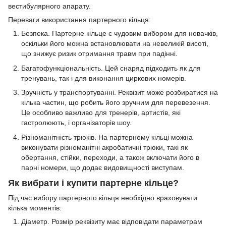
вестибулярного апарату.
Переваги використання партерного кільця:
Безпека. Партерне кільце є чудовим вибором для новачків,
оскільки його можна встановлювати на невеликій висоті,
що знижує ризик отримання травм при падінні.
Багатофункціональність. Цей снаряд підходить як для
тренувань, так і для виконання циркових номерів.
Зручність у транспортуванні. Реквізит може розбиратися на
кілька частин, що робить його зручним для перевезення.
Це особливо важливо для тренерів, артистів, які
гастролюють, і організаторів шоу.
Різноманітність трюків. На партерному кільці можна
виконувати різноманітні акробатичні трюки, такі як
обертання, стійки, переходи, а також включати його в
парні номери, що додає видовищності виступам.
Як вибрати і купити партерне кільце?
Під час вибору партерного кільця необхідно враховувати
кілька моментів:
Діаметр. Розмір реквізиту має відповідати параметрам