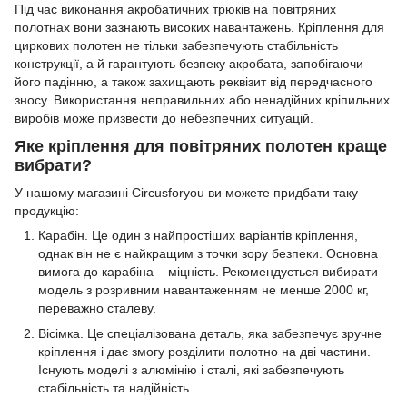
Під час виконання акробатичних трюків на повітряних
полотнах вони зазнають високих навантажень. Кріплення для
циркових полотен не тільки забезпечують стабільність
конструкції, а й гарантують безпеку акробата, запобігаючи
його падінню, а також захищають реквізит від передчасного
зносу. Використання неправильних або ненадійних кріпильних
виробів може призвести до небезпечних ситуацій.
Яке кріплення для повітряних полотен краще
вибрати?
У нашому магазині Circusforyou ви можете придбати таку
продукцію:
Карабін. Це один з найпростіших варіантів кріплення,
однак він не є найкращим з точки зору безпеки. Основна
вимога до карабіна – міцність. Рекомендується вибирати
модель з розривним навантаженням не менше 2000 кг,
переважно сталеву.
Вісімка. Це спеціалізована деталь, яка забезпечує зручне
кріплення і дає змогу розділити полотно на дві частини.
Існують моделі з алюмінію і сталі, які забезпечують
стабільність та надійність.