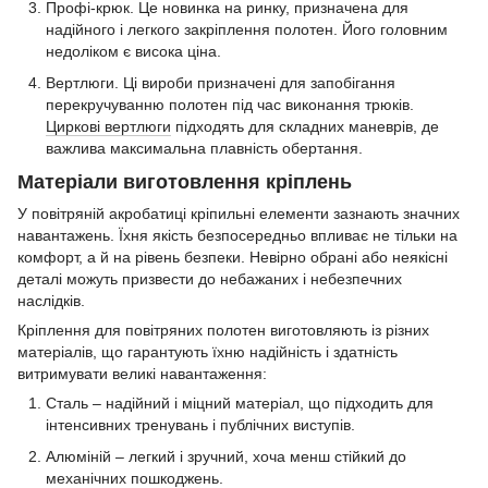
Профі-крюк. Це новинка на ринку, призначена для
надійного і легкого закріплення полотен. Його головним
недоліком є висока ціна.
Вертлюги. Ці вироби призначені для запобігання
перекручуванню полотен під час виконання трюків.
Циркові вертлюги
підходять для складних маневрів, де
важлива максимальна плавність обертання.
Матеріали виготовлення кріплень
У повітряній акробатиці кріпильні елементи зазнають значних
навантажень. Їхня якість безпосередньо впливає не тільки на
комфорт, а й на рівень безпеки. Невірно обрані або неякісні
деталі можуть призвести до небажаних і небезпечних
наслідків.
Кріплення для повітряних полотен виготовляють із різних
матеріалів, що гарантують їхню надійність і здатність
витримувати великі навантаження:
Сталь – надійний і міцний матеріал, що підходить для
інтенсивних тренувань і публічних виступів.
Алюміній – легкий і зручний, хоча менш стійкий до
механічних пошкоджень.