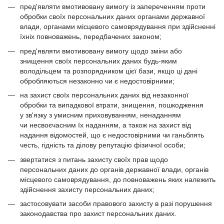
пред'являти вмотивовану вимогу із запереченням проти
обробки своїх персональних даних органами державної
влади, органами місцевого самоврядування при здійсненні
їхніх повноважень, передбачених законом;
пред'являти вмотивовану вимогу щодо зміни або
знищення своїх персональних даних будь-яким
володільцем та розпорядником цієї бази, якщо ці дані
обробляються незаконно чи є недостовірними;
на захист своїх персональних даних від незаконної
обробки та випадкової втрати, знищення, пошкодження
у зв'язку з умисним приховуванням, ненаданням
чи несвоєчасним їх наданням, а також на захист від
надання відомостей, що є недостовірними чи ганьблять
честь, гідність та ділову репутацію фізичної особи;
звертатися з питань захисту своїх прав щодо
персональних даних до органів державної влади, органів
місцевого самоврядування, до повноважень яких належить
здійснення захисту персональних даних;
застосовувати засоби правового захисту в разі порушення
законодавства про захист персональних даних.