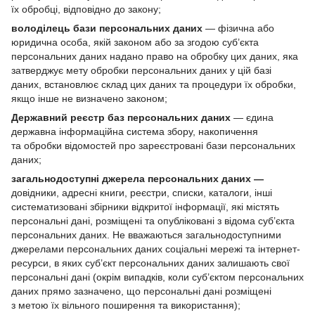
їх обробці, відповідно до закону;
володілець бази персональних даних
— фізична або
юридична особа, якій законом або за згодою суб’єкта
персональних даних надано право на обробку цих даних, яка
затверджує мету обробки персональних даних у цій базі
даних, встановлює склад цих даних та процедури їх обробки,
якщо інше не визначено законом;
Державний реєстр баз персональних даних
— єдина
державна інформаційна система збору, накопичення
та обробки відомостей про зареєстровані бази персональних
даних;
загальнодоступні джерела персональних даних —
довідники, адресні книги, реєстри, списки, каталоги, інші
систематизовані збірники відкритої інформації, які містять
персональні дані, розміщені та опубліковані з відома суб’єкта
персональних даних. Не вважаються загальнодоступними
джерелами персональних даних соціальні мережі та інтернет-
ресурси, в яких суб’єкт персональних даних залишають свої
персональні дані (окрім випадків, коли суб’єктом персональних
даних прямо зазначено, що персональні дані розміщені
з метою їх вільного поширення та використання);