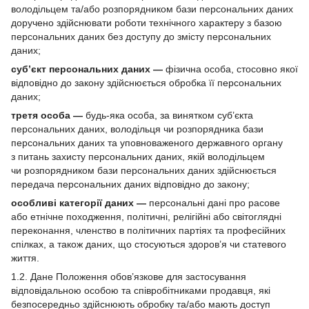
володільцем та/або розпорядником бази персональних даних
доручено здійснювати роботи технічного характеру з базою
персональних даних без доступу до змісту персональних
даних;
суб’єкт персональних даних —
фізична особа, стосовно якої
відповідно до закону здійснюється обробка її персональних
даних;
третя особа —
будь-яка особа, за винятком суб’єкта
персональних даних, володільця чи розпорядника бази
персональних даних та уповноваженого державного органу
з питань захисту персональних даних, якій володільцем
чи розпорядником бази персональних даних здійснюється
передача персональних даних відповідно до закону;
особливі категорії даних —
персональні дані про расове
або етнічне походження, політичні, релігійні або світоглядні
переконання, членство в політичних партіях та професійних
спілках, а також даних, що стосуються здоров’я чи статевого
життя.
1.2. Дане Положення обов’язкове для застосування
відповідальною особою та співробітниками продавця, які
безпосередньо здійснюють обробку та/або мають доступ