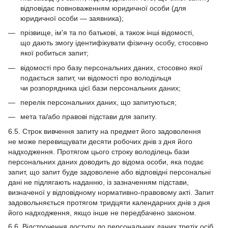
відповідає повноваженням юридичної особи (для
юридичної особи — заявника);
прізвище, ім'я та по батькові, а також інші відомості,
що дають змогу ідентифікувати фізичну особу, стосовно
якої робиться запит;
відомості про базу персональних даних, стосовно якої
подається запит, чи відомості про володільця
чи розпорядника цієї бази персональних даних;
перелік персональних даних, що запитуються;
мета та/або правові підстави для запиту.
6.5. Строк вивчення запиту на предмет його задоволення
не може перевищувати десяти робочих днів з дня його
надходження. Протягом цього строку володілець бази
персональних даних доводить до відома особи, яка подає
запит, що запит буде задоволене або відповідні персональні
дані не підлягають наданню, із зазначенням підстави,
визначеної у відповідному нормативно-правовому акті. Запит
задовольняється протягом тридцяти календарних днів з дня
його надходження, якщо інше не передбачено законом.
6.6. Відстрочення доступу до персональних даних третіх осіб