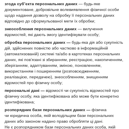
згода суб’єкта персональних даних
— будь-яке
документоване, добровільне волевиявлення фізичної особи
щодо надання дозволу на обробку її персональних даних
відповідно до сформульованої мети їх обробки;
знеособлення персональних даних
— вилучення
відомостей, які дають змогу ідентифікувати особу;
обробка персональних даних —
будь-яка дія або сукупність
дій, здійснених повністю або частково в інформаційній
(автоматизованій) системі та/або в картотеках персональних
даних, які пов’язані зі збиранням, реєстрацією, накопиченням,
зберіганням, адаптуванням, зміною, поновленням,
використанням і поширенням (розповсюдженням,
реалізацією, передачею), знеособленням, знищенням
відомостей про фізичну особу;
персональні дані —
відомості чи сукупність відомостей про
фізичну особу, яка ідентифікована або може бути конкретно
ідентифікована;
розпорядник бази персональних даних —
фізична
чи юридична особа, якій володільцем бази персональних
даних або законом надано право обробляти ці дані.
Не є розпорядником бази персональних даних особа, якій