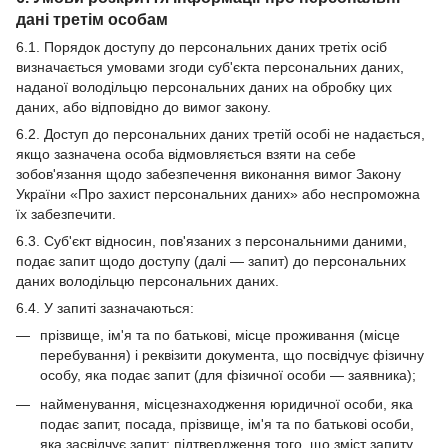
дані третім особам
6.1. Порядок доступу до персональних даних третіх осіб
визначається умовами згоди суб'єкта персональних даних,
наданої володільцю персональних даних на обробку цих
даних, або відповідно до вимог закону.
6.2. Доступ до персональних даних третій особі не надається,
якщо зазначена особа відмовляється взяти на себе
зобов'язання щодо забезпечення виконання вимог Закону
України «Про захист персональних даних» або неспроможна
їх забезпечити.
6.3. Суб'єкт відносин, пов'язаних з персональними даними,
подає запит щодо доступу (далі — запит) до персональних
даних володільцю персональних даних.
6.4. У запиті зазначаються:
прізвище, ім'я та по батькові, місце проживання (місце
перебування) і реквізити документа, що посвідчує фізичну
особу, яка подає запит (для фізичної особи — заявника);
найменування, місцезнаходження юридичної особи, яка
подає запит, посада, прізвище, ім'я та по батькові особи,
яка засвідчує запит; підтвердження того, що зміст запиту