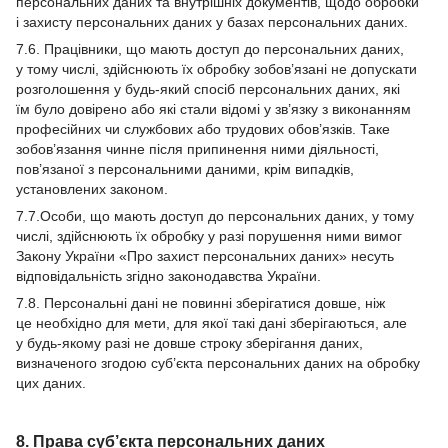
персональних даних та внутрішніх документів, щодо обробки
і захисту персональних даних у базах персональних даних.
7.6. Працівники, що мають доступ до персональних даних,
у тому числі, здійснюють їх обробку зобов’язані не допускати
розголошення у будь-який спосіб персональних даних, які
їм було довірено або які стали відомі у зв’язку з виконанням
професійних чи службових або трудових обов’язків. Таке
зобов’язання чинне після припинення ними діяльності,
пов’язаної з персональними даними, крім випадків,
установлених законом.
7.7.Особи, що мають доступ до персональних даних, у тому
числі, здійснюють їх обробку у разі порушення ними вимог
Закону України «Про захист персональних даних» несуть
відповідальність згідно законодавства України.
7.8. Персональні дані не повинні зберігатися довше, ніж
це необхідно для мети, для якої такі дані зберігаються, але
у будь-якому разі не довше строку зберігання даних,
визначеного згодою суб’єкта персональних даних на обробку
цих даних.
8. Права суб’єкта персональних даних