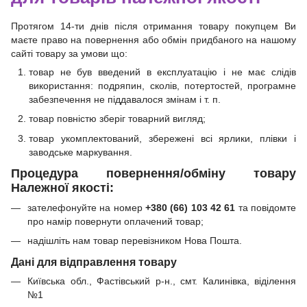
Протягом 14-ти днів після отримання товару покупцем Ви
маєте право на повернення або обмін придбаного на нашому
сайті товару за умови що:
товар не був введений в експлуатацію і не має слідів
використання: подряпин, сколів, потертостей, програмне
забезпечення не піддавалося змінам і т. п.
товар повністю зберіг товарний вигляд;
товар укомплектований, збережені всі ярлики, плівки і
заводське маркування.
Процедура повернення/обміну товару
Належної якості:
зателефонуйте на номер
+380 (66) 103 42 61
та повідомте
про намір повернути оплачений товар;
надішліть нам товар перевізником Нова Пошта.
Дані для відправлення товару
Київська обл., Фастівський р-н., смт. Калинівка, віділення
№1