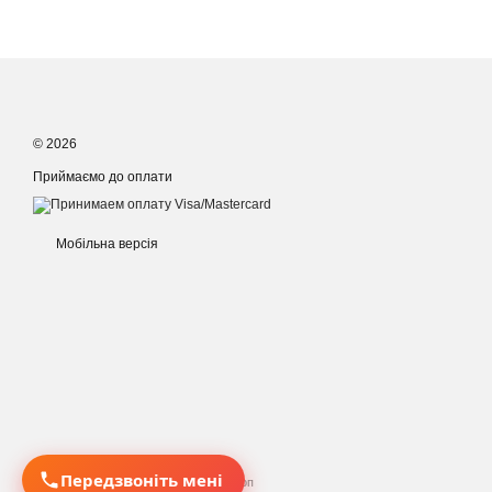
© 2026
Приймаємо до оплати
Мобільна версія
Передзвоніть мені
Інтернет-магазин створений з Хорошоп