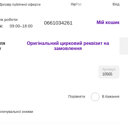
Укр
Рус
Вхід
Договір публічної оферти
ік роботи:
0661034261
Мій кошик
і:
09:00–18:00
для
Оригінальний цирковий реквізит на
у
замовлення
Артикул
10565
Порівняти
В бажання
опичувальної знижки