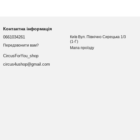
Контактна інформація
0661034261
Київ Вул. Північно Сирецька 1/3
(1-Г)
Передзвонити вам?
Мапа проїзду
CircusForYou_shop
circus4ushop@gmail.com