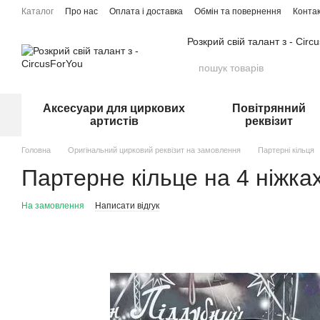
Перейти до основного контенту
Каталог
Про нас
Оплата і доставка
Обмін та повернення
Конта
Розкрий свій талант з - Circ
Аксесуари для циркових
Повітрянний
артистів
реквізит
Головна
Оригінальний цирковий реквізит на замовлення
Партерні кільця
Партерне кільце на 4 ніжка
На замовлення
Написати відгук