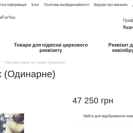
ктна інформація
Блог
Політика конфіденційності
Відгуки про магазин
usForYou
Граф
Будн
Товари для підвіски циркового
Реквізит 
реквізиту
еквілібр
Партерне кільце на 4 ніжках (Одинарне)
х (Одинарне)
47 250 грн
Увійти
для відображення нак
%