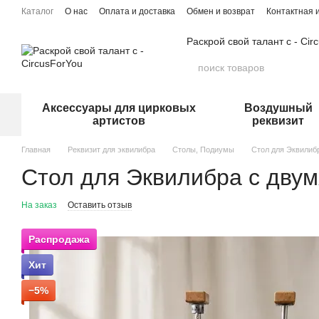
Перейти к основному контенту
Каталог
О нас
Оплата и доставка
Обмен и возврат
Контактная
Раскрой свой талант с - Cir
Аксессуары для цирковых
Воздушный
артистов
реквизит
Главная
Реквизит для эквилибра
Столы, Подиумы
Стол для Эквилиб
Стол для Эквилибра с двум
На заказ
Оставить отзыв
Распродажа
Хит
−5%