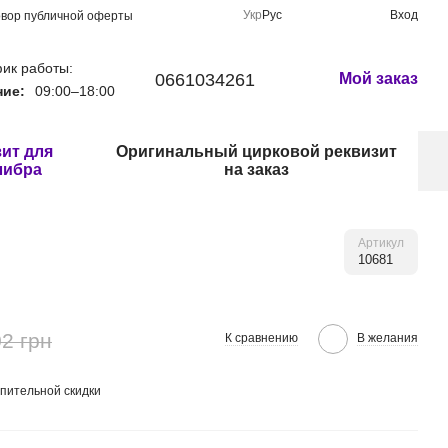
Укр
Рус
Вход
овор публичной оферты
ик работы:
0661034261
Мой заказ
ние:
09:00–18:00
ит для
Оригинальный цирковой реквизит
либра
на заказ
Артикул
10681
2 грн
К сравнению
В желания
пительной скидки