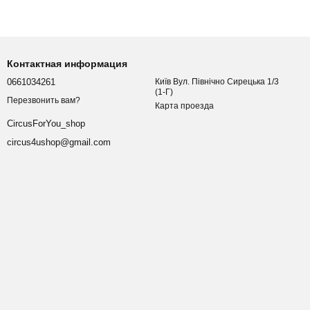
Контактная информация
0661034261
Київ Вул. Північно Сирецька 1/3
(1-Г)
Перезвонить вам?
Карта проезда
CircusForYou_shop
circus4ushop@gmail.com