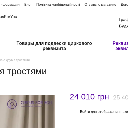
 информация
Блог
Політика конфіденційності
Отзывы о магазине
Дог
cusForYou
Граф
Буд
Товары для подвески циркового
Реквиз
реквизита
экви
ра с двумя тростями
я тростями
24 010 грн
25 40
Войти
для отображения нако
%