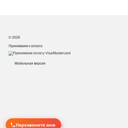
© 2026
Принимаем к оплате
Мобильная версия
Перезвоните мне
Интернет-магазин создан с Хорошоп