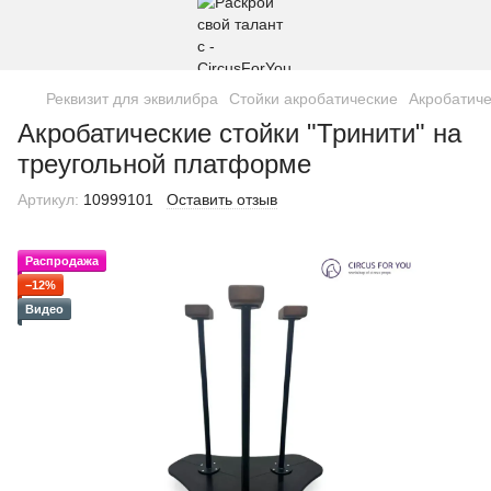
Реквизит для эквилибра
Стойки акробатические
Акробатиче
Акробатические стойки "Тринити" на
треугольной платформе
Артикул:
10999101
Оставить отзыв
Распродажа
−12%
Видео