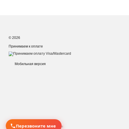
© 2026
Принимаем к оплате
Мобильная версия
Перезвоните мне
Интернет-магазин создан с Хорошоп