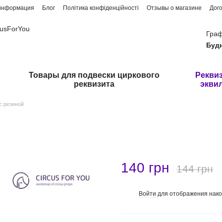
 информация
Блог
Політика конфіденційності
Отзывы о магазине
Дог
cusForYou
Граф
Буд
Товары для подвески циркового
Реквиз
реквизита
экви
с резиной
140 грн
144 грн
Войти
для отображения нако
%