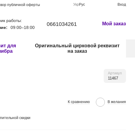
Укр
Рус
Вход
овор публичной оферты
ик работы:
0661034261
Мой заказ
ние:
09:00–18:00
ит для
Оригинальный цирковой реквизит
либра
на заказ
Артикул
11467
К сравнению
В желания
пительной скидки