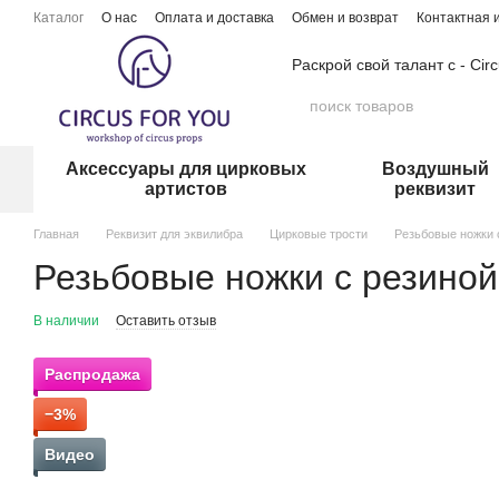
Перейти к основному контенту
Каталог
О нас
Оплата и доставка
Обмен и возврат
Контактная
Раскрой свой талант с - Cir
Аксессуары для цирковых
Воздушный
артистов
реквизит
Главная
Реквизит для эквилибра
Цирковые трости
Резьбовые ножки 
Резьбовые ножки с резиной
В наличии
Оставить отзыв
Распродажа
−3%
Видео