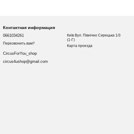
Контактная информация
0661034261
Київ Вул. Північно Сирецька 1/3
(1-Г)
Перезвонить вам?
Карта проезда
CircusForYou_shop
circus4ushop@gmail.com