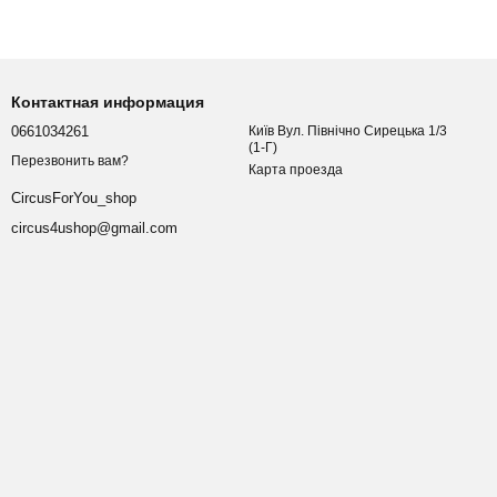
Контактная информация
0661034261
Київ Вул. Північно Сирецька 1/3
(1-Г)
Перезвонить вам?
Карта проезда
CircusForYou_shop
circus4ushop@gmail.com