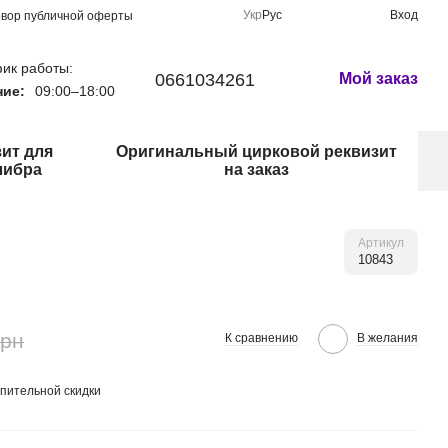
Укр
Рус
Вход
овор публичной оферты
ик работы:
0661034261
Мой заказ
ние:
09:00–18:00
ит для
Оригинальный цирковой реквизит
либра
на заказ
Артикул
10843
грн
К сравнению
В желания
пительной скидки