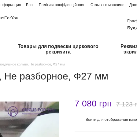
 информация
Блог
Політика конфіденційності
Отзывы о магазине
Дог
cusForYou
Граф
Буд
Товары для подвески циркового
Реквиз
реквизита
экви
воздушное кольцо, Не разборное, Ф27 мм
, Не разборное, Ф27 мм
7 080 грн
7 123 
Войти
для отображения нако
%