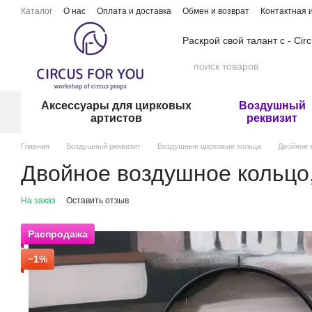
Перейти к основному контенту
Каталог
О нас
Оплата и доставка
Обмен и возврат
Контактная
Раскрой свой талант с - Cir
Аксессуары для цирковых
Воздушный
артистов
реквизит
Главная
Воздушный реквизит
Воздушные цирковые кольца
Двойное 
Двойное воздушное кольцо
На заказ
Оставить отзыв
Распродажа
−1%