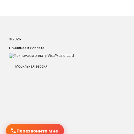
© 2026
Принимаем к оплате
Мобильная версия
Перезвоните мне
Интернет-магазин создан с Хорошоп