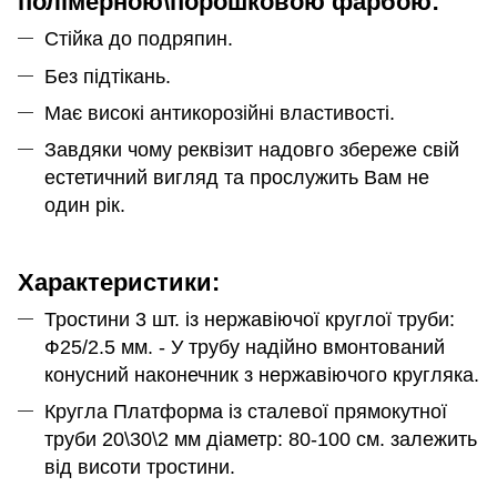
полімерною\порошковою фарбою:
Стійка до подряпин.
Без підтікань.
Має високі антикорозійні властивості.
Завдяки чому реквізит надовго збереже свій
естетичний вигляд та прослужить Вам не
один рік.
Характеристики:
Тростини 3 шт. із нержавіючої круглої труби:
Ф25/2.5 мм. - У трубу надійно вмонтований
конусний наконечник з нержавіючого кругляка.
Кругла Платформа із сталевої прямокутної
труби 20\30\2 мм діаметр: 80-100 см. залежить
від висоти тростини.