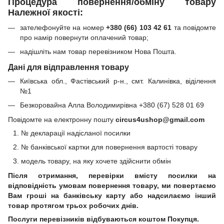
Процедура повернення/обміну товару
Належної якості:
зателефонуйте на номер
+380 (66) 103 42 61
та повідомте
про намір повернути оплачений товар;
надішліть нам товар перевізником Нова Пошта.
Дані для відправлення товару
Київська обл., Фастівський р-н., смт. Калинівка, віділення
№1
Безкоровайна Алла Володимирівна +380 (67) 528 01 69
Повідомте на електронну пошту
circus4ushop@gmail.com
№ декларації надісланої посилки
№ банківської картки для повернення вартості товару
модель товару, на яку хочете здійснити обмін
Після отримання, перевірки вмісту посилки на
відповідність умовам повернення товару, ми повертаємо
Вам гроші на банківську карту або надсилаємо інший
товар протягом трьох робочих днів.
Послуги перевізників відбуваються коштом Покупця.