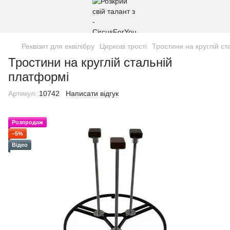
Реквізит для еквілібру
Циркові трості
Тростини на круглій с
Тростини на круглій стальній
платформі
Артикул:
10742
Написати відгук
Розпродаж
−5%
Відео