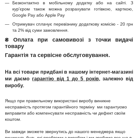
Безконтактно в мобільному додатку або на сайті.
З
кур'єром також можна розрахувати готівкою, карткою,
Google Pay або Apple Pay
Отримувач сплачує перевізнику додаткову комісію - 20 грн
та 2% від суми замовлення.
₴
Оплата при
самовивозі з точки видачі
товару
Гарантія та сервісне обслуговування.
На всі товари придбані в нашому інтернет-магазині
ми даємо
гарантію від 1 до 5 років
, залежно від
виробу.
Якщо при правильному використані виробу виникне
несправність протягом гарантійного терміну ми гарантуємо
виправити або компенсувати несправність чи дефект своїм
коштом.
Ви завжди зможете звернутись до нашого менеджера якщо
виникнуть будь-які проблеми з виробом і ми зробимо все що в