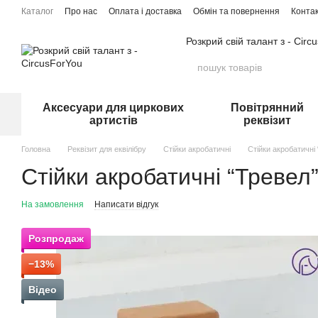
Перейти до основного контенту
Каталог
Про нас
Оплата і доставка
Обмін та повернення
Конта
Розкрий свій талант з - Circ
Аксесуари для циркових
Повітрянний
артистів
реквізит
Головна
Реквізит для еквілібру
Стійки акробатичні
Стійки акробатичні
Стійки акробатичні “Тревел
На замовлення
Написати відгук
Розпродаж
−13%
Відео