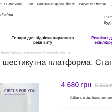
ктна інформація
Блог
Політика конфіденційності
Відгуки про магазин
usForYou
Граф
Будн
Товари для підвіски циркового
Реквізит 
реквізиту
еквілібр
 “Тревел” шестикутна платформа, Статика (без оберту)
” шестикутна платформа, Стат
4 680 грн
5 369 
Увійти
для відображення нак
%