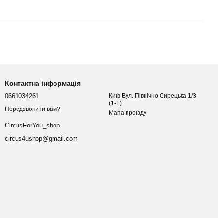
Контактна інформація
0661034261
Київ Вул. Північно Сирецька 1/3
(1-Г)
Передзвонити вам?
Мапа проїзду
CircusForYou_shop
circus4ushop@gmail.com