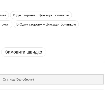
омат
В Дві сторони + фіксація Болтиком
втомат
В Одну сторону + фіксація Болтиком
Замовити швидко
Статика (без оберту)