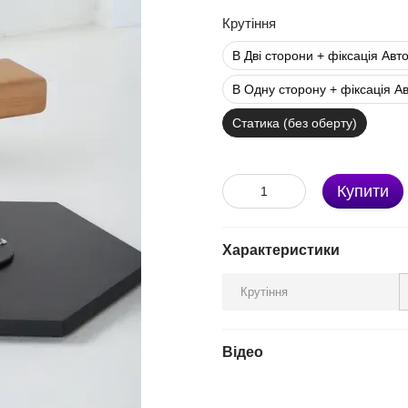
Крутіння
В Дві сторони + фіксація Авт
В Одну сторону + фіксація А
Статика (без оберту)
Купити
Характеристики
Крутіння
Відео