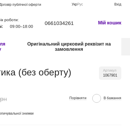
Укр
Рус
Вхід
Договір публічної оферти
ік роботи:
0661034261
Мій кошик
і:
09:00–18:00
для
Оригінальний цирковий реквізит на
у
замовлення
ика (без оберту)
Артикул
1067901
грн
Порівняти
В бажання
опичувальної знижки