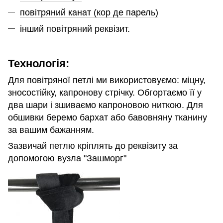
повітряний канат (кор де п
арель)
інший повітряний реквізит.
Технологія:
Для повітряної петлі ми використовуємо: міцну,
зносостійку, капронову стрічку. Обгортаємо її у
два шари і зшиваємо капроновою ниткою. Для
обшивки беремо бархат або бавовняну тканину
за вашим бажанням.
Зазвичай петлю кріплять до реквізиту за
допомогою вузла "Зашморг"