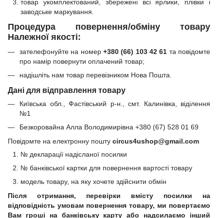
товар укомплектований, збережені всі ярлики, плівки і
заводське маркування.
Процедура повернення/обміну товару
Належної якості:
зателефонуйте на номер
+380 (66) 103 42 61
та повідомте
про намір повернути оплачений товар;
надішліть нам товар перевізником Нова Пошта.
Дані для відправлення товару
Київська обл., Фастівський р-н., смт. Калинівка, віділення
№1
Безкоровайна Алла Володимирівна +380 (67) 528 01 69
Повідомте на електронну пошту
circus4ushop@gmail.com
№ декларації надісланої посилки
№ банківської картки для повернення вартості товару
модель товару, на яку хочете здійснити обмін
Після отримання, перевірки вмісту посилки на
відповідність умовам повернення товару, ми повертаємо
Вам гроші на банківську карту або надсилаємо інший