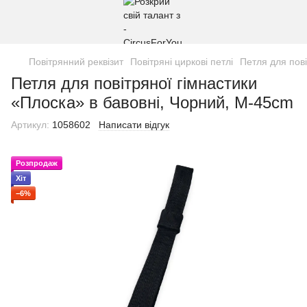
Повітрянний реквізит
Повітряні циркові петлі
Петля для пові
Петля для повітряної гімнастики
«Плоска» в бавовні, Чорний, M-45cm
Артикул:
1058602
Написати відгук
Розпродаж
Хіт
−6%