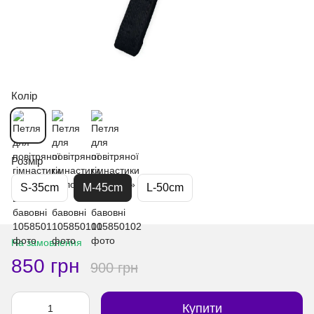
Колір
Розмір
S-35cm
M-45cm
L-50cm
На замовлення
850 грн
900 грн
Купити