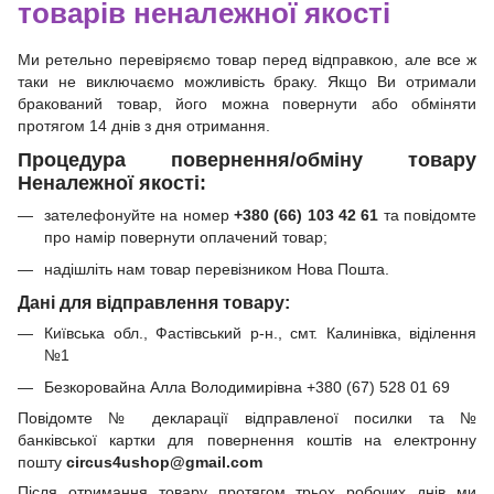
товарів неналежної якості
Ми ретельно перевіряємо товар перед відправкою, але все ж
таки не виключаємо можливість браку. Якщо Ви отримали
бракований товар, його можна повернути або обміняти
протягом 14 днів з дня отримання.
Процедура повернення/обміну товару
Неналежної якості:
зателефонуйте на номер
+380 (66) 103 42 61
та повідомте
про намір повернути оплачений товар;
надішліть нам товар перевізником Нова Пошта.
Дані для відправлення товару:
Київська обл., Фастівський р-н., смт. Калинівка, віділення
№1
Безкоровайна Алла Володимирівна +380 (67) 528 01 69
Повідомте № декларації відправленої посилки та №
банківської картки для повернення коштів на електронну
пошту
circus4ushop@gmail.com
Після отримання товару протягом трьох робочих днів ми