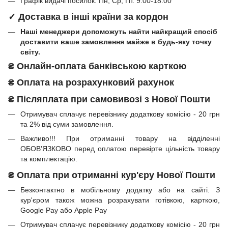
Графік видачі посилок: Пн, Ср, Пт. 9:00-18:00
✓ Доставка в інші країни за кордон
Наші менеджери допоможуть найти найкращий спосіб
доставити ваше замовлення майже в будь-яку точку
світу.
₴
Онлайн-оплата банківською карткою
₴
Оплата на розрахунковий рахунок
₴ Післяплата при самовивозі з Нової Пошти
Отримувач сплачує перевізнику додаткову комісію - 20 грн
та 2% від суми замовлення.
Важливо!!!
При отриманні товару на відділенні
ОБОВ'ЯЗКОВО перед оплатою перевірте цільність товару
та комплектацію.
₴
Оплата при отриманні
кур'єру Нової Пошти
Безконтактно в мобільному додатку або на сайті.
З
кур'єром також можна розрахувати готівкою, карткою,
Google Pay або Apple Pay
Отримувач сплачує перевізнику додаткову комісію - 20 грн