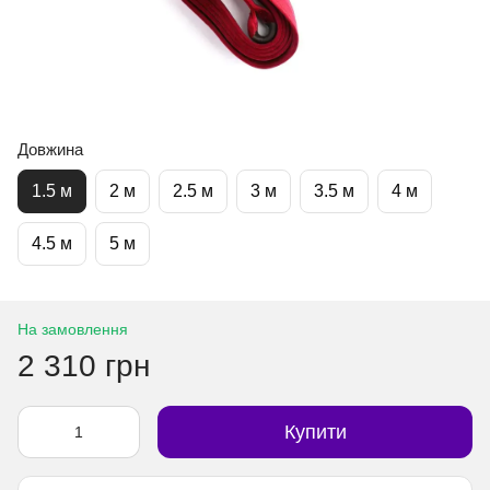
Довжина
1.5 м
2 м
2.5 м
3 м
3.5 м
4 м
4.5 м
5 м
На замовлення
2 310 грн
Купити