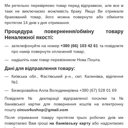
Ми ретельно перевіряємо товар перед відправкою, але все ж
таки не виключаємо можливість браку. Якщо Ви отримали
бракований товар, його можна повернути або обміняти
протягом 14 днів з дня отримання.
Процедура повернення/обміну товару
Неналежної якості:
зателефонуйте на номер
+380 (66) 103 42 61
та повідомте
про намір повернути оплачений товар;
надішліть нам товар перевізником Нова Пошта.
Дані для відправлення товару:
Київська обл., Фастівський р-н., смт. Калинівка, віділення
№1
Безкоровайна Алла Володимирівна +380 (67) 528 01 69
Повідомте № декларації відправленої посилки та №
банківської картки для повернення коштів на електронну
пошту
circus4ushop@gmail.com
Після отримання товару протягом трьох робочих днів ми
повертаємо Вам гроші
на банківську карту
або надсилаємо