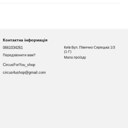
Контактна інформація
0661034261
Київ Вул. Північно Сирецька 1/3
(1-Г)
Передзвонити вам?
Мапа проїзду
CircusForYou_shop
circus4ushop@gmail.com