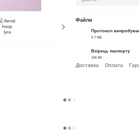
Файли
Протокол випробува
0.7 МБ
PDF
Взірець паспорту
106 КБ
PDF
Доставка
Оплата
Гар