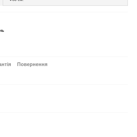
нь
антія
Повернення