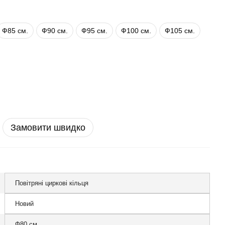
Ф85 см.
Ф90 см.
Ф95 см.
Ф100 см.
Ф105 см.
Замовити швидко
Повітряні циркові кільця
Новий
Ф80 см.