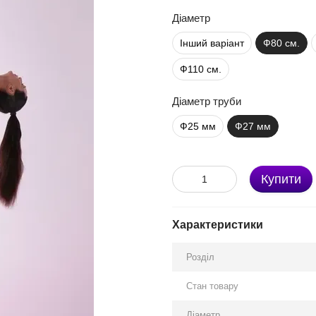
Діаметр
Інший варіант
Ф80 см.
Ф110 см.
Діаметр труби
Ф25 мм
Ф27 мм
Купити
Характеристики
Розділ
Стан товару
Діаметр