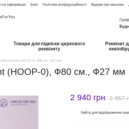
ктна інформація
Блог
Політика конфіденційності
Відгуки про магазин
usForYou
Граф
Будн
Товари для підвіски циркового
Реквізит 
реквізиту
еквілібр
ra without mount (HOOP-0), Ф80 см., Ф27 мм
unt (HOOP-0), Ф80 см., Ф27 мм
2 940 грн
2 957 
Увійти
для відображення нак
%