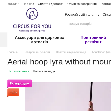
Перейти до основного контенту
Каталог
Про нас
Оплата і доставка
Обмін та повернення
Конта
Розкрий свій талант з - Circ
Аксесуари для циркових
Повітрянний
артистів
реквізит
Головна
Повітрянний реквізит
Повітряні циркові кільця
Aerial hoop ly
Aerial hoop lyra without mo
На замовлення
Написати відгук
Розпродаж
−1%