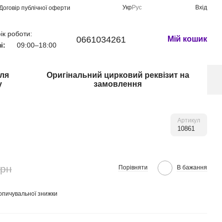
Укр
Рус
Вхід
Договір публічної оферти
ік роботи:
0661034261
Мій кошик
і:
09:00–18:00
для
Оригінальний цирковий реквізит на
у
замовлення
Артикул
10861
грн
Порівняти
В бажання
опичувальної знижки